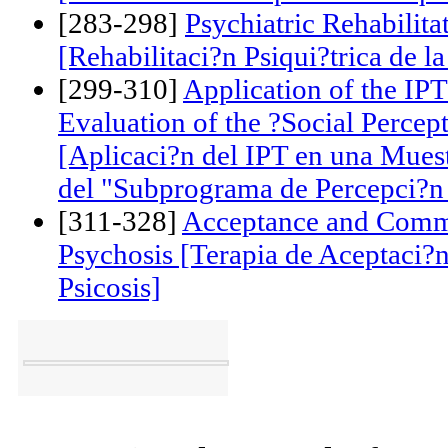
[267-281]
Early Intervention in
[Intervenci?n Temprana en Esqui
[283-298]
Psychiatric Rehabilita
[Rehabilitaci?n Psiqui?trica de l
[299-310]
Application of the IPT
Evaluation of the ?Social Perc
[Aplicaci?n del IPT en una Mues
del "Subprograma de Percepci?n 
[311-328]
Acceptance and Comm
Psychosis [Terapia de Aceptaci
Psicosis]