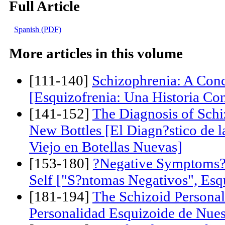
neurodesarrollo, etiolog?a, alto ries
Full Article
Spanish (PDF)
More articles in this volume
[111-140]
Schizophrenia: A Conc
[Esquizofrenia: Una Historia Co
[141-152]
The Diagnosis of Schi
New Bottles [El Diagn?stico de l
Viejo en Botellas Nuevas]
[153-180]
?Negative Symptoms?,
Self ["S?ntomas Negativos", Esqu
[181-194]
The Schizoid Personal